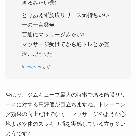
きるみたい😳❗️
とりあえず筋膜リリース気持ちいいー
ーの一言🥺❤️
普通にマッサージみたい✨
マッサージ受けてから筋トレとか贅
沢…..だった
Instagram
より
やはり、ジムキューブ最大の特徴である筋膜リリ
ースに対する高評価が目立ちますね。トレーニン
グ効果の向上だけでなく、マッサージのような心
地よさや体のスッキリ感を実感している方が多い
ようです
7
。