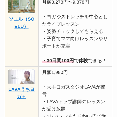
月額3,278円〜9,878円
・ヨガやストレッチを中心とし
ソエル（SO
たライブレッスン
ELU）
・姿勢チェックしてもらえる
・子育てママ向けレッスンやサ
ポートが充実
・30日間100円
で体験
できる！
月額1,980円
・大手ヨガスタジオLAVAが運
LAVAうちヨ
営
ガ＋
・LAVAトップ講師のレッスン
が受け放題
・1レッスンあたり約66円で受