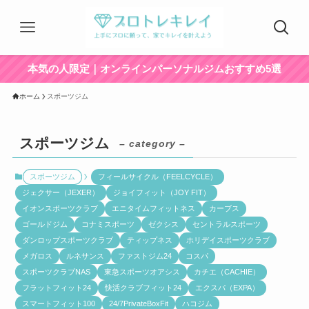
本気の人限定｜オンラインパーソナルジムおすすめ5選
ホーム
スポーツジム
スポーツジム
– category –
スポーツジム
フィールサイクル（FEELCYCLE）
ジェクサー（JEXER）
ジョイフィット（JOY FIT）
イオンスポーツクラブ
エニタイムフィットネス
カーブス
ゴールドジム
コナミスポーツ
ゼクシス
セントラルスポーツ
ダンロップスポーツクラブ
ティップネス
ホリデイスポーツクラブ
メガロス
ルネサンス
ファストジム24
コスパ
スポーツクラブNAS
東急スポーツオアシス
カチエ（CACHIE）
フラットフィット24
快活クラブフィット24
エクスパ（EXPA）
スマートフィット100
24/7PrivateBoxFit
ハコジム